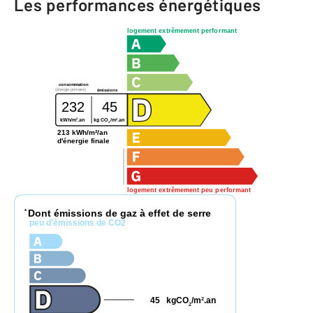
Les performances énergétiques
logement extrêmement performant
consommation
(énergie primaire)
émissions
232
45
2
2
kWh/m
.an
kg CO
/m
.an
2
213 kWh/m²/an
d'énergie finale
logement extrêmement peu performant
Dont émissions de gaz à effet de serre
*
peu d'émissions de CO2
45
kgCO
/m
.an
2
2