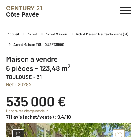
CENTURY 21
Côte Pavée
Accueil
Achat
Achat Maison
Achat Maison Haute-Garonne (31)
Achat Maison TOULOUSE (31500)
Maison à vendre
2
6 pièces - 123,48 m
TOULOUSE - 31
Ref : 20282
535 000 €
Honoraires charge vendeur
711 avis (achat/vente) : 9,4/10