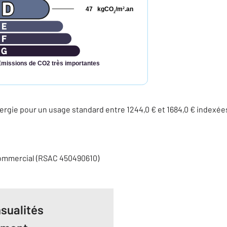
47
kgCO
/m
.an
2
2
Émissions de CO2 très importantes
rgie pour un usage standard entre 1244,0 € et 1684,0 € indexé
commercial (RSAC 450490610)
sualités