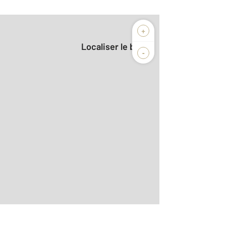
+
Localiser le bien
-