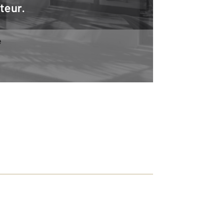
teur.
e