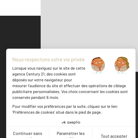
Parlons de vous, parlons biens
500 m
©
Mappy
Votre agence est notée
Achat
Location
Vente
Gestion
9,4
/
10
8,8/10