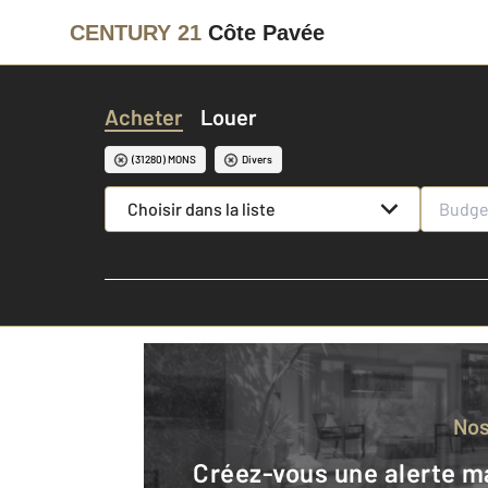
CENTURY 21
Côte Pavée
Acheter
Louer
(31280) MONS
Divers
Choisir dans la liste
No
Créez-vous une alerte mail pour être averti quand une annonce est en ligne et consultez la