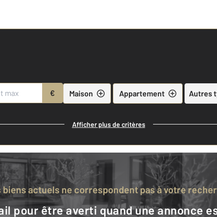
€
Maison
Appartement
Autres 
Afficher plus de critères
s biens actuels ne correspondent pas à votre reche