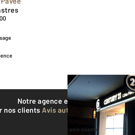
 Pavée
astres
500
ssage
agence
Notre agence est notée
9,4/10
r nos clients
Avis authentifiés par Qualite
Voir tous les avis clients