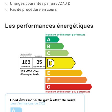
Charges courantes par an : 727,0 €
Pas de procédure en cours
Les performances énergétiques
logement extrêmement performant
consommation
(énergie primaire)
émissions
168
35
2
2
kWh/m
.an
kg CO
/m
.an
2
159 kWh/m²/an
d'énergie finale
logement extrêmement peu performant
Dont émissions de gaz à effet de serre
*
peu d'émissions de CO2