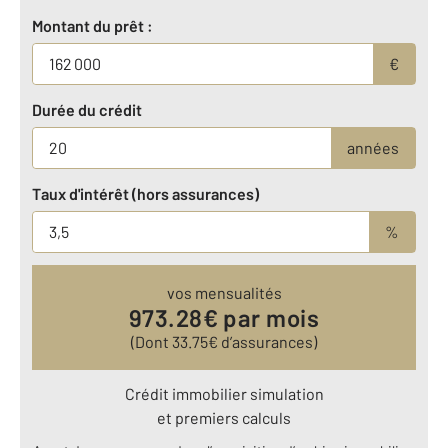
Montant du prêt :
€
Durée du crédit
années
Taux d'intérêt (hors assurances)
%
vos mensualités
973.28
€ par mois
(Dont
33.75
€ d’assurances)
Crédit immobilier simulation
et premiers calculs