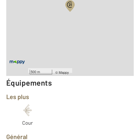
Vue globale
2
Surface totale : 34,5 m
2
Surface habitable : 34,1 m
Type d'appartement : T1
er
Étage : 1
Nombre de pièces : 1
[Voir le détail]
Année construction : 1900
500 m
©
Mappy
Équipements
Les plus
Cour
Général