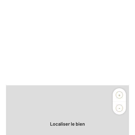
Afficher sur la carte :
+
Agence
Biens vendus
-
Localiser le bien