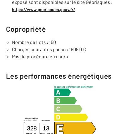
exposé sont disponibles sur le site Géorisques :
https://www.georisques.gouv.fr/
Copropriété
Nombre de Lots : 150
Charges courantes par an : 1909,0 €
Pas de procédure en cours
Les performances énergétiques
logement extrêmement performant
consommation
(énergie primaire)
émissions
328
13
2
2
kg CO
/m
.an
kWh/m
.an