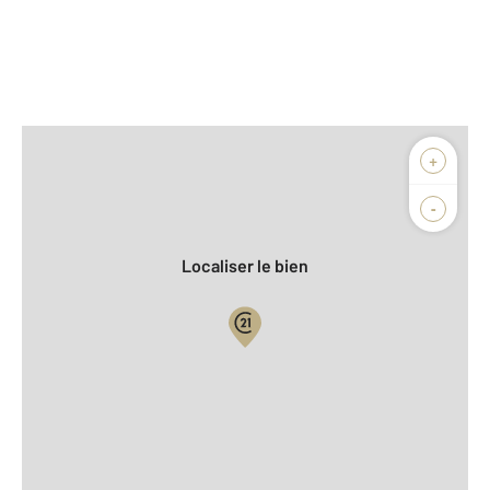
Afficher sur la carte :
+
Agence
Biens vendus
-
Localiser le bien
Vue globale
2
Surface totale : 74 m
2
Surface habitable : 74 m
Étage : Rez-de-chaussée
Nombre de pièces : 4
[Voir le détail]