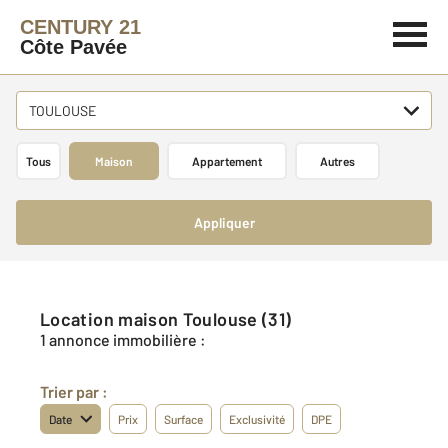
CENTURY 21
Côte Pavée
TOULOUSE
Tous
Maison
Appartement
Autres
Appliquer
Location maison Toulouse (31)
1 annonce immobilière :
Trier par :
Date
Prix
Surface
Exclusivité
DPE