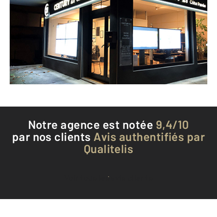
140 avenue de Castres
TOULOUSE - 31500
Envoyer un message
Téléphoner à l'agence
Notre agence est notée
9,4/10
par nos clients
Avis authentifiés par
Qualitelis
Voir tous les avis clients