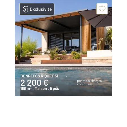
Exclusivité
BONREPOS RIQUET 31
2 200 €
par mois charges
comprises
2
186 m
, Maison
, 5 pcs