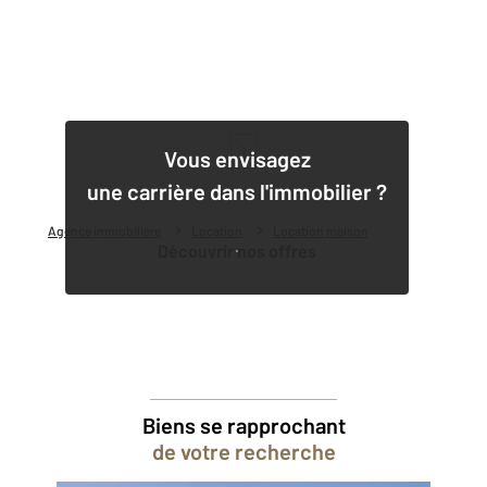
1
Vous envisagez
une carrière dans l'immobilier ?
Agence immobilière
Location
Location maison
Découvrir nos offres
Biens se rapprochant
de votre recherche