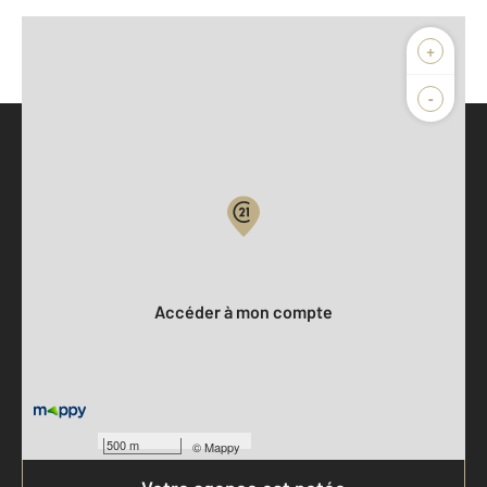
+
-
Parlons de vous, parlons biens
Votre compte :
Accéder à mon compte
500 m
©
Mappy