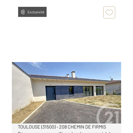
Exclusivité
TOULOUSE 31
2
167 m
, 8 pièces
Ref : 20451
Maison à louer
4 000 €
par mois charges comprises
TOULOUSE (31500) - 208 CHEMIN DE FIRMIS