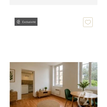
Exclusivité
TOULOUSE 31
2
20,80 m
, 1 pièce
Ref : 20191
Appartement Studio à vendre
104 000 €