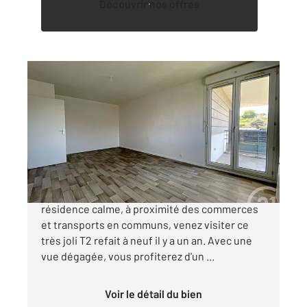
Découvrir nos offres
TOULOUSE 31
2
48,47 m
, 2 pièces
Ref : 20408
Appartement T2 à vendre
175 000 €
31500 Toulouse - Château de l'Hers Dans une
résidence calme, à proximité des commerces
et transports en communs, venez visiter ce
très joli T2 refait à neuf il y a un an. Avec une
vue dégagée, vous profiterez d'un ...
Voir le détail du bien