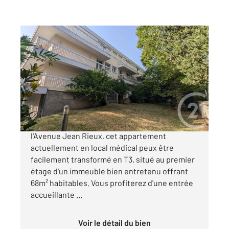
TOULOUSE 31
2
67,86 m
, 2 pièces
Ref : 20400
Appartement F3 à vendre
240 000 €
TOULOUSE (31500) COTE PAVÉE : Proche de
l'Avenue Jean Rieux, cet appartement
actuellement en local médical peux être
facilement transformé en T3, situé au premier
étage d'un immeuble bien entretenu offrant
68m² habitables. Vous profiterez d'une entrée
accueillante ...
Voir le détail du bien