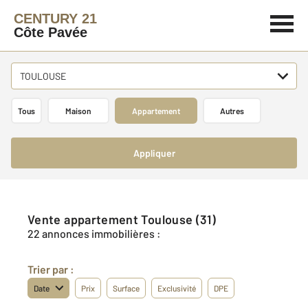
CENTURY 21
Côte Pavée
TOULOUSE
Tous
Maison
Appartement
Autres
Appliquer
Vente appartement Toulouse (31)
22 annonces immobilières :
Trier par :
Date
Prix
Surface
Exclusivité
DPE