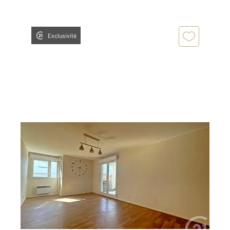
Exclusivité
TOULOUSE 31
2
54 m
, 2 pièces
Ref : 19971
Appartement F2 à vendre
179 000 €
Visiter le site dédié