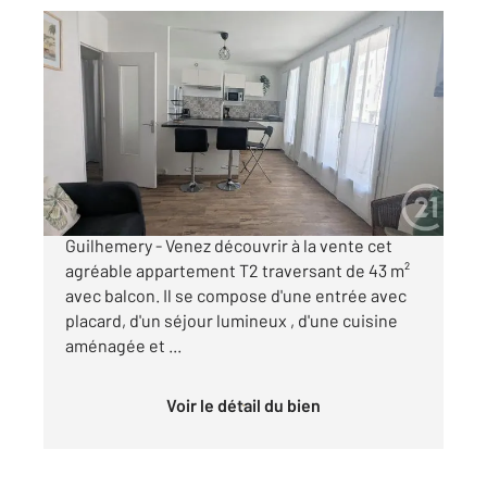
TOULOUSE 31
2
43 m
, 2 pièces
Ref : 20325
Appartement F2 à vendre
150 000 €
TOULOUSE (31500)- Château de l'Hers - Haut
Guilhemery - Venez découvrir à la vente cet
agréable appartement T2 traversant de 43 m²
avec balcon. Il se compose d'une entrée avec
placard, d'un séjour lumineux , d'une cuisine
aménagée et ...
Voir le détail du bien