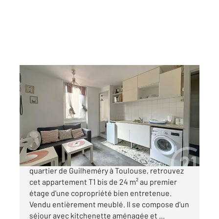
TOULOUSE 31
2
24,03 m
, 2 pièces
Ref : 20353
Appartement T2 à vendre
125 000 €
TOULOUSE (31500) GUILHEMERY : Au cœur du
quartier de Guilheméry à Toulouse, retrouvez
cet appartement T1 bis de 24 m² au premier
étage d'une copropriété bien entretenue.
Vendu entièrement meublé. Il se compose d'un
séjour avec kitchenette aménagée et ...