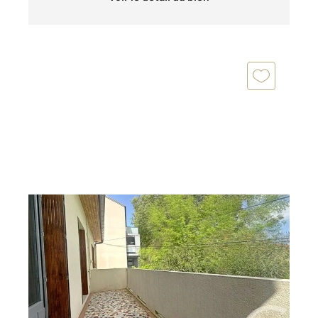
TOULOUSE 31
2
67,07 m
, 3 pièces
Ref : 20131
Appartement T3 à vendre
199 000 €