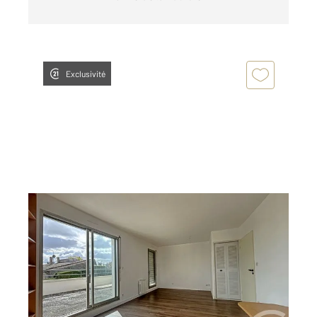
Exclusivité
TOULOUSE 31
2
35,84 m
, 2 pièces
Ref : 20273
Appartement T2 à vendre
172 000 €
Visiter le site dédié