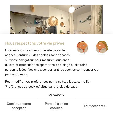
TOULOUSE 31
2
17 m
, 1 pièce
Ref : 20210
Appartement Studio à vendre
119 660 €
TOULOUSE (31000) - ESQUIROL : Situé en
hypercentre de Toulouse, découvrez ce studio
de 17 m² au rez-de-chaussée d'une petite
copropriété sécurisée. Il se compose d'un
séjour avec kitchenette, d'un coin nuit et d'une
salle d'eau avec ...
Voir le détail du bien
Créer une alerte