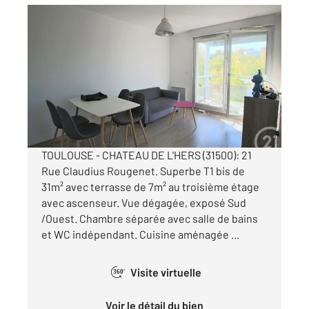
TOULOUSE 31
2
31,17 m
, 2 pièces
Ref : 20372
Appartement F2 à vendre
129 000 €
Visiter le site dédié
TOULOUSE - CHATEAU DE L'HERS (31500): 21
Rue Claudius Rougenet. Superbe T1 bis de
31m² avec terrasse de 7m² au troisième étage
avec ascenseur. Vue dégagée, exposé Sud
/Ouest. Chambre séparée avec salle de bains
et WC indépendant. Cuisine aménagée ...
Visite virtuelle
360°
Voir le détail du bien