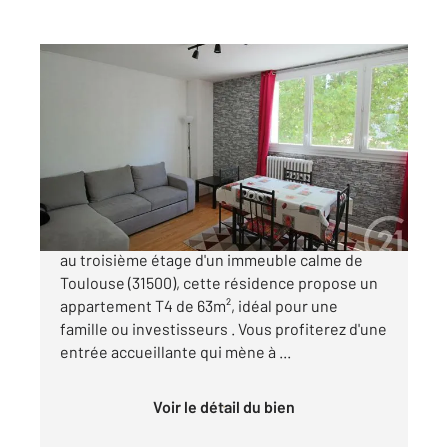
TOULOUSE 31
2
63 m
, 4 pièces
Ref : 20438
Appartement F4 à vendre
183 000 €
TOULOUSE - 31500 - Château de l 'Hers. Nichée
au troisième étage d'un immeuble calme de
Toulouse (31500), cette résidence propose un
appartement T4 de 63m², idéal pour une
famille ou investisseurs . Vous profiterez d'une
entrée accueillante qui mène à ...
Voir le détail du bien