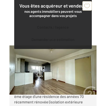
Vous êtes acquéreur et vendeur,
nos agents immobiliers peuvent vous
accompagner dans vos projets
Contacter l'agence
Demander une estimation
TOULOUSE 31
2
83,73 m
, 4 pièces
Ref : 19612
Appartement T4 à vendre
187 900 €
TOULOUSE (31500) - MARENGO JOLIMONT Au 5
ème étage d'une résidence des années 70
récemment rénovée (isolation extérieure