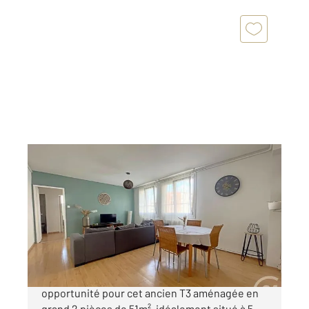
TOULOUSE 31
2
51,37 m
, 2 pièces
Ref : 20340
Appartement T2 à vendre
146 000 €
TOULOUSE (31500) : COTE PAVEE : Bel
opportunité pour cet ancien T3 aménagée en
grand 2 pièces de 51m², idéalement situé à 5