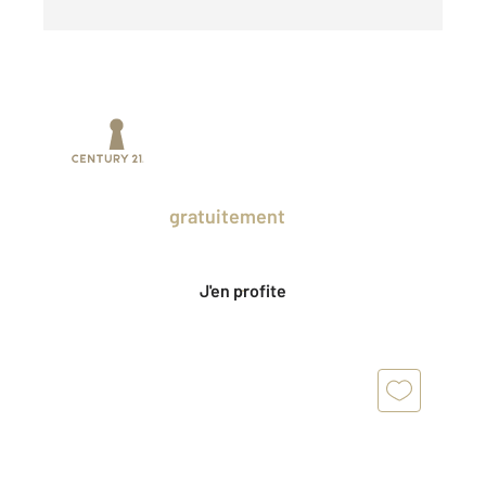
Prenez un temps d'avance sur le marché
en profitant
gratuitement
des Ventes
Privées CENTURY 21.
J'en profite