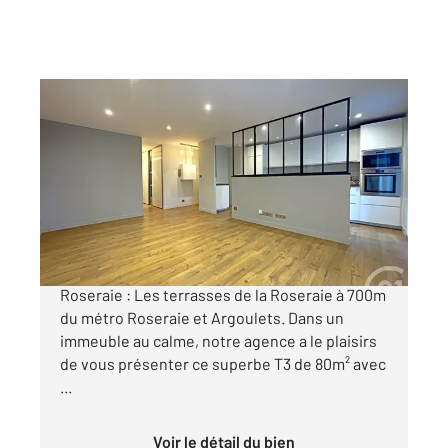
TOULOUSE 31
2
85,84 m
, 3 pièces
Ref : 20419
Appartement T3 à vendre
289 000 €
31500 - COUP DE COEUR T3 de 80m² - Toulouse
Roseraie : Les terrasses de la Roseraie à 700m
du métro Roseraie et Argoulets. Dans un
immeuble au calme, notre agence a le plaisirs
de vous présenter ce superbe T3 de 80m² avec
...
Voir le détail du bien