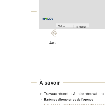
Équipements
Les plus
500 m
©
Mappy
Jardin
À savoir
Travaux récents : Année rénovation:
Barèmes d'honoraires de l'agence
Pour consulter les barèmes d'honorair