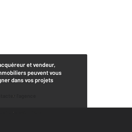
acquéreur et vendeur,
mmobiliers peuvent vous
er dans vos projets
ntacter l'agence
der une estimation