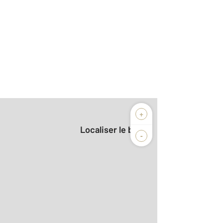
+
Localiser le bien
-
r le détail]