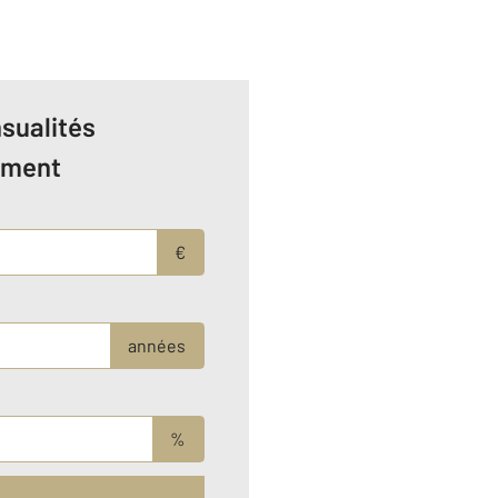
sualités
ement
€
années
%