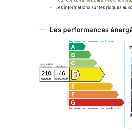
Les informations sur les risques auxq
Les performances énerg
logement extrêmement performant
*
consommation
(énergie primaire)
émissions
210
46
2
2
kWh/m
.an
kg CO
/m
.an
2
logement extrêmement peu performant