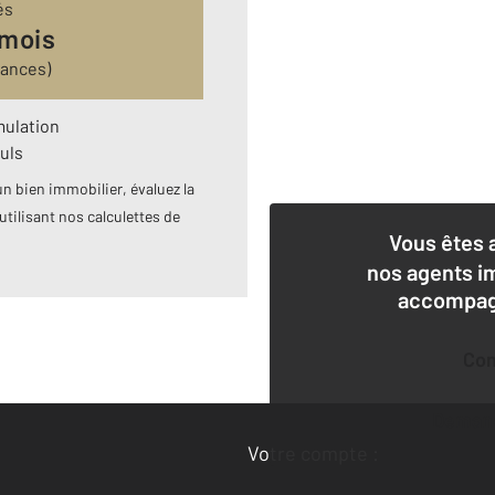
és
 mois
rances)
mulation
uls
n bien immobilier, évaluez la
utilisant nos calculettes de
Vous êtes 
nos agents i
accompagn
Co
Deman
Votre compte :