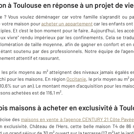
n à Toulouse en réponse à un projet de vie
ie ? Vous voulez déménager car votre famille s'agrandit ou 
re votre maison pour
acheter un appartement
car les enfants ont 
ples. Et c'est le bon moment pour le faire. Aujourd'hui, les acc
eux vivre" rendu impérieux par les confinements. Cela se tradu
omération de taille moyenne, afin de gagner en confort et en q
n étant soutenu par des professionnels. Notre équipe de l'a
ement attentif et rassurant.
les prix moyens au m² atteignent des niveaux jamais égalés en
nchi pour les maisons. En région
Occitanie
, le prix moyen au m² 
(+10,6% sur un an). Le montant moyen d'acquisition pour les mais
sons achetées est de 116,1 m².
rois maisons à acheter en exclusivité à Tou
récise des
maisons en vente à l'agence CENTURY 21 Côte Pavé
en exclusivité. Château de l'Hers, cette belle maison T4 de 8
 un grand séjour de 30 m² ouvert sur la terrasse (17 m²) et le ja