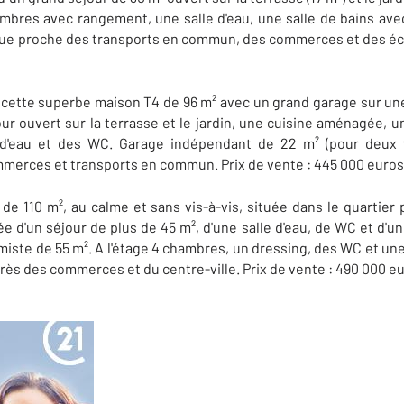
ambres avec rangement, une salle d'eau, une salle de bains av
tue proche des transports en commun, des commerces et des éco
 cette superbe maison T4 de 96 m² avec un grand garage sur une
r ouvert sur la terrasse et le jardin, une cuisine aménagée, un
 d'eau et des WC. Garage indépendant de 22 m² (pour deux v
merces et transports en commun. Prix de vente : 445 000 euros
de 110 m², au calme et sans vis-à-vis, située dans le quartier 
d'un séjour de plus de 45 m², d'une salle d'eau, de WC et d'u
timiste de 55 m². A l'étage 4 chambres, un dressing, des WC et u
près des commerces et du centre-ville. Prix de vente : 490 000 e