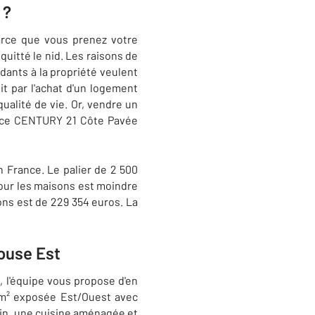
 ?
parce que vous prenez votre
quitté le nid. Les raisons de
édants à la propriété veulent
it par l'achat d'un logement
ualité de vie. Or, vendre un
gence CENTURY 21 Côte Pavée
 France. Le palier de 2 500
pour les maisons est moindre
ons est de 229 354 euros. La
louse Est
e
, l'équipe vous propose d'en
6 m² exposée Est/Ouest avec
rdin, une cuisine aménagée et