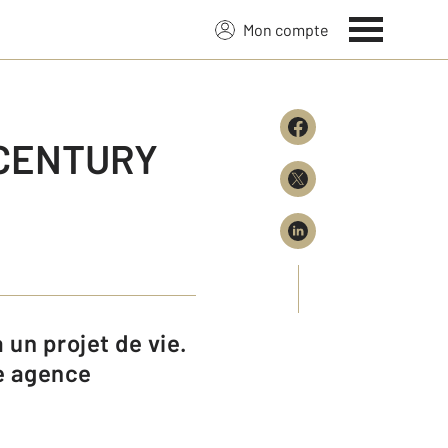
Mon compte
c CENTURY
re agence