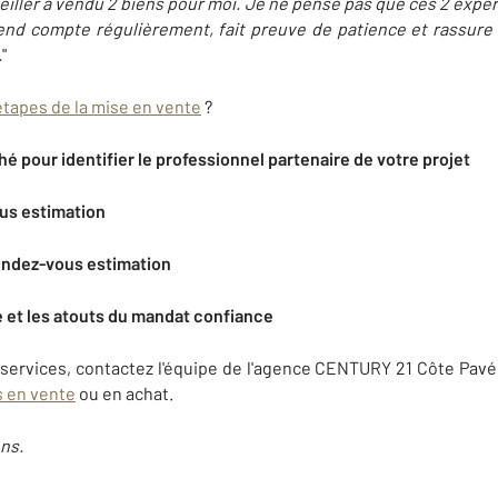
iller a vendu 2 biens pour moi. Je ne pense pas que ces 2 expé
 rend compte régulièrement, fait preuve de patience et rassure t
.
"
tapes de la mise en vente
?
hé pour identifier le professionnel partenaire de votre projet
ous estimation
endez-vous estimation
e et les atouts du mandat confiance
 services, contactez l'équipe de l'agence CENTURY 21 Côte Pav
s en vente
ou en achat.
ns.