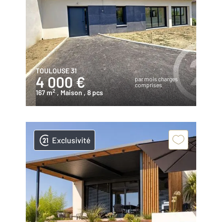
TOULOUSE 31
4 000 €
par mois charges
comprises
2
167 m
, Maison
, 8 pcs
Exclusivité