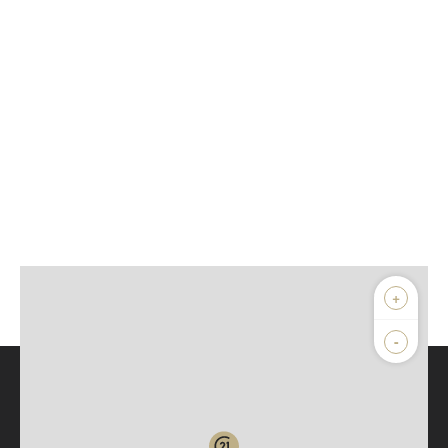
+
-
Parlons de vous, parlons biens