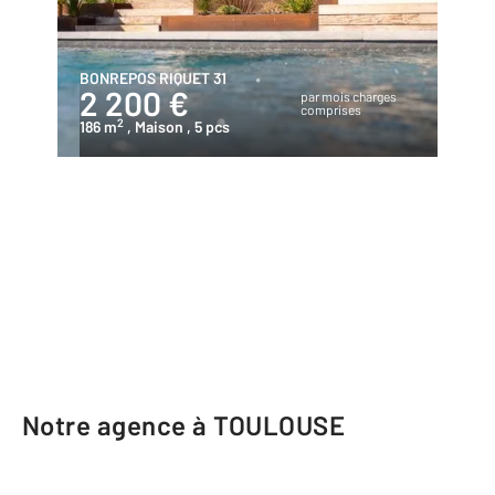
BONREPOS RIQUET 31
2 200 €
par mois charges
comprises
2
186 m
, Maison
, 5 pcs
Notre agence à TOULOUSE