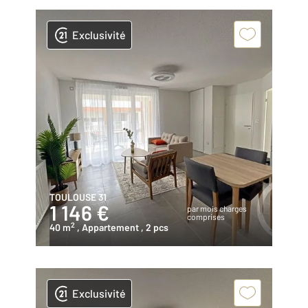
Exclusivité
TOULOUSE 31
1 146 €
par mois charges
comprises
2
40 m
, Appartement
, 2 pcs
Exclusivité