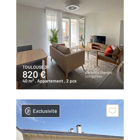
TOULOUSE 31
820 €
par mois charges
comprises
2
40 m
, Appartement
, 2 pcs
Exclusivité